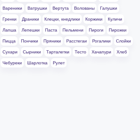
Вареники
Ватрушки
Вертута
Волованы
Галушки
Гренки
Драники
Клецки, кнедлики
Коржики
Куличи
Лапша
Лепешки
Паста
Пельмени
Пироги
Пирожки
Пицца
Пончики
Пряники
Расстегаи
Рогалики
Слойки
Сухари
Сырники
Тарталетки
Тесто
Хачапури
Хлеб
Чебуреки
Шарлотка
Рулет