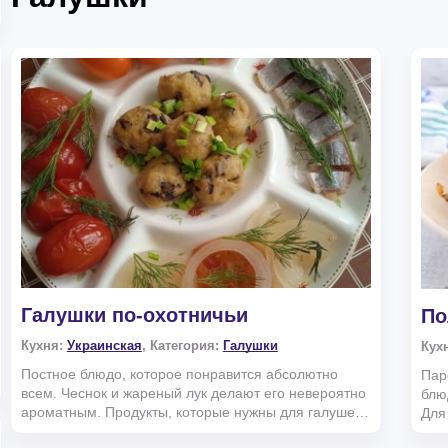
Галушки по-охотничьи
По
Кухня:
Украинская
, Категория:
Галушки
Кух
Постное блюдо, которое понравится абсолютно
Пар
всем. Чеснок и жареный лук делают его невероятно
блю
ароматным. Продукты, которые нужны для галушек
Для
по-охотни...
пода