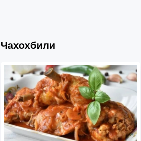
Чахохбили