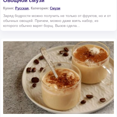
Овощной смузи
Кухня:
Русская
, Категория:
Смузи
Заряд бодрости можно получить не только от фруктов, но и от
обычных овощей. Причем, можно даже взять набор, из
которого обычно варят борщ. Вызов сдела...