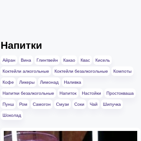
Напитки
Айран
Вина
Глинтвейн
Какао
Квас
Кисель
Коктейли алкогольные
Коктейли безалкогольные
Компоты
Кофе
Ликеры
Лимонад
Наливка
Напитки безалкогольные
Напиток
Настойки
Простокваша
Пунш
Ром
Самогон
Смузи
Соки
Чай
Шипучка
Шоколад