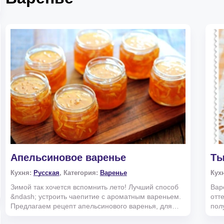
Апельсиновое варенье
Ты
Кухня:
Русская
, Категория:
Варенье
Кух
Зимой так хочется вспомнить лето! Лучший способ
Вар
&ndash; устроить чаепитие с ароматным вареньем.
отт
Предлагаем рецепт апельсинового варенья, для
пол
приготовл...
Цит