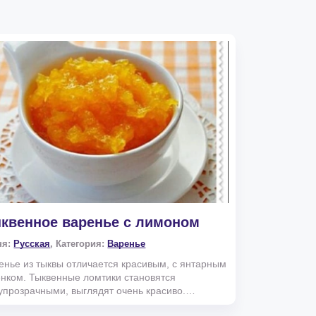
квенное варенье с лимоном
ня:
Русская
, Категория:
Варенье
енье из тыквы отличается красивым, с янтарным
енком. Тыквенные ломтики становятся
упрозрачными, выглядят очень красиво.
русовый аромат и к...