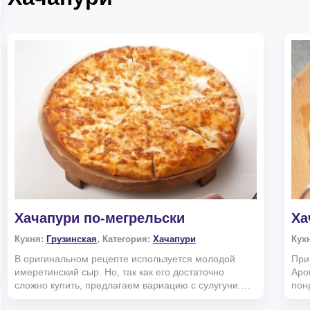
Хачапури по-мегрельски
Ха
Кухня:
Грузинская
, Категория:
Хачапури
Кух
В оригинальном рецепте используется молодой
При
имеретинский сыр. Но, так как его достаточно
Аро
сложно купить, предлагаем вариацию с сулугуни.
пон
Какие продукт...
хач