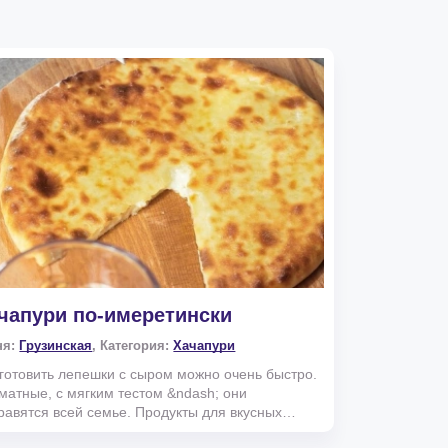
чапури по-имеретински
ня:
Грузинская
, Категория:
Хачапури
готовить лепешки с сыром можно очень быстро.
матные, с мягким тестом &ndash; они
равятся всей семье. Продукты для вкусных
апури по-имерет...