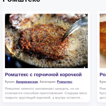
Ромштекс с горчичной корочкой
Ро
Кухня:
Американская
, Категория:
Ромштекс
Кух
Ромштекс немного напоминает шницель, но он
Ром
отличается способом приготовления. Снаружи мясо
Кус
покрыто хрустящей корочкой, а внутри остается
дос
сочным и нежн...
и со