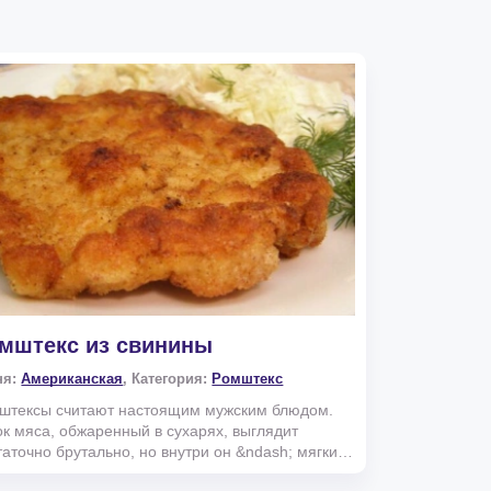
мштекс из свинины
ня:
Американская
, Категория:
Ромштекс
штексы считают настоящим мужским блюдом.
ок мяса, обжаренный в сухарях, выглядит
таточно брутально, но внутри он &ndash; мягкий
чный. Пр...