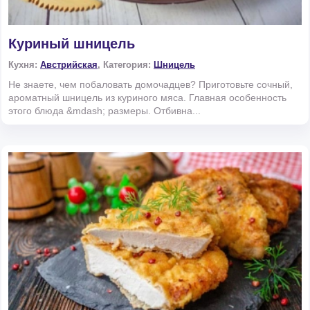
Куриный шницель
Кухня:
Австрийская
, Категория:
Шницель
Не знаете, чем побаловать домочадцев? Приготовьте сочный,
ароматный шницель из куриного мяса. Главная особенность
этого блюда &mdash; размеры. Отбивна...