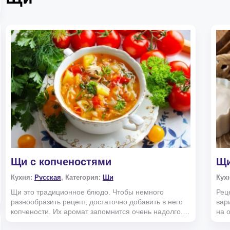
Щи с копченостями
Щи
Кухня:
Русская
, Категория:
Щи
Кух
Щи это традиционное блюдо. Чтобы немного
Рец
разнообразить рецепт, достаточно добавить в него
вар
копчености. Их аромат запомнится очень надолго.
на 
Какие нужны...
вку