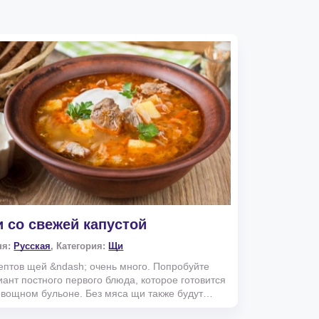
 со свежей капустой
ня:
Русская
, Категория:
Щи
ептов щей &ndash; очень много. Попробуйте
иант постного первого блюда, которое готовится
овощном бульоне. Без мяса щи также будут
сными и...