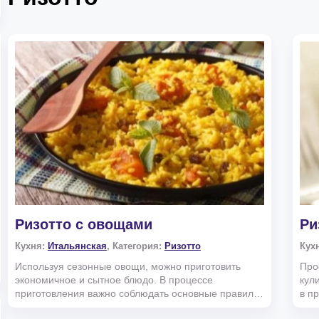
Ризотто с овощами
Ри
Кухня:
Итальянская
, Категория:
Ризотто
Кух
Используя сезонные овощи, можно приготовить
Про
экономичное и сытное блюдо. В процессе
кул
приготовления важно соблюдать основные правила
в п
&ndash; рис не промы...
неск