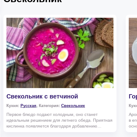
Свекольник с ветчиной
Го
Кухня:
Русская
, Категория:
Свекольник
Кух
Первое блюдо подают холодным, оно станет
Аро
идеальным решением для летнего обеда. Приятная
в е
кислинка появляется благодаря добавлению
осн
большого количества з...
Каки