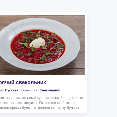
рячий свекольник
ня:
Русская
, Категория:
Свекольник
матный питательный суп похож на борщ, только
го составе нет капусты. Готовится он быстро,
овное время будет затрачено на варку бульона.
...