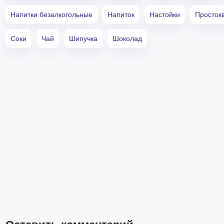
Напитки безалкогольные
Напиток
Настойки
Просток
Соки
Чай
Шипучка
Шоколад