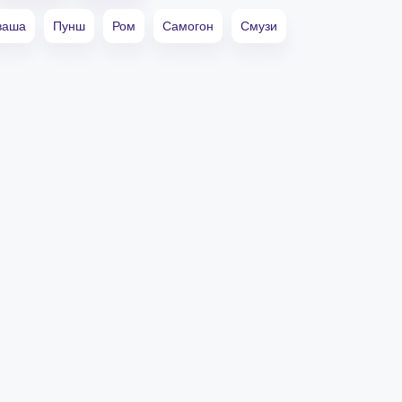
ваша
Пунш
Ром
Самогон
Смузи