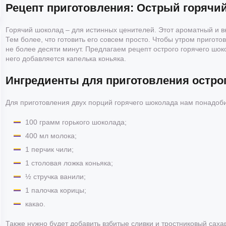
Рецепт приготовления: Острый горячи
Горячий шоколад – для истинных ценителей. Этот ароматный и в
Тем более, что готовить его совсем просто. Чтобы утром пригот
не более десяти минут. Предлагаем рецепт острого горячего шоко
него добавляется капелька коньяка.
Ингредиенты для приготовления острог
Для приготовления двух порций горячего шоколада нам понадоби
100 грамм горького шоколада;
400 мл молока;
1 перчик чили;
1 столовая ложка коньяка;
½ стручка ванили;
1 палочка корицы;
какао.
Также нужно будет добавить взбитые сливки и тростниковый саха