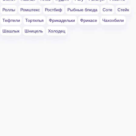
Роллы
Ромштекс
Ростбиф
Рыбные блюда
Соте
Стейк
Тефтели
Тортилья
Фрикадельки
Фрикасе
Чахохбили
Шашлык
Шницель
Холодец