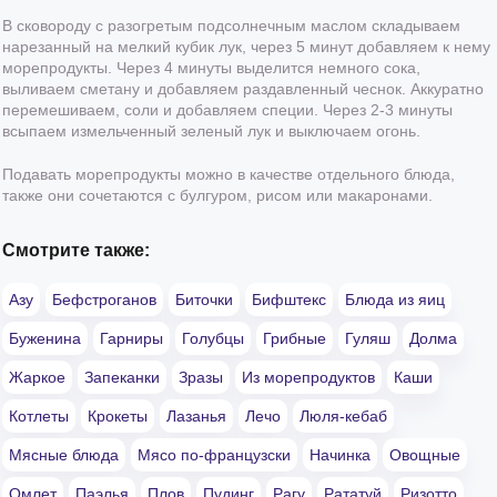
В сковороду с разогретым подсолнечным маслом складываем
нарезанный на мелкий кубик лук, через 5 минут добавляем к нему
морепродукты. Через 4 минуты выделится немного сока,
выливаем сметану и добавляем раздавленный чеснок. Аккуратно
перемешиваем, соли и добавляем специи. Через 2-3 минуты
всыпаем измельченный зеленый лук и выключаем огонь.
Подавать морепродукты можно в качестве отдельного блюда,
также они сочетаются с булгуром, рисом или макаронами.
Смотрите также:
Азу
Бефстроганов
Биточки
Бифштекс
Блюда из яиц
Буженина
Гарниры
Голубцы
Грибные
Гуляш
Долма
Жаркое
Запеканки
Зразы
Из морепродуктов
Каши
Котлеты
Крокеты
Лазанья
Лечо
Люля-кебаб
Мясные блюда
Мясо по-французски
Начинка
Овощные
Омлет
Паэлья
Плов
Пудинг
Рагу
Рататуй
Ризотто