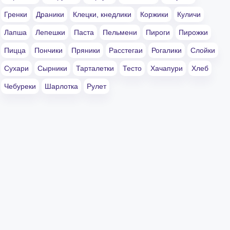
Гренки
Драники
Клецки, кнедлики
Коржики
Куличи
Лапша
Лепешки
Паста
Пельмени
Пироги
Пирожки
Пицца
Пончики
Пряники
Расстегаи
Рогалики
Слойки
Сухари
Сырники
Тарталетки
Тесто
Хачапури
Хлеб
Чебуреки
Шарлотка
Рулет