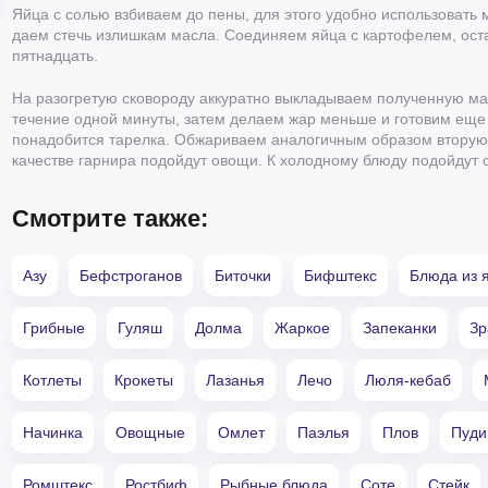
Яйца с солью взбиваем до пены, для этого удобно использовать 
даем стечь излишкам масла. Соединяем яйца с картофелем, ост
пятнадцать.
На разогретую сковороду аккуратно выкладываем полученную ма
течение одной минуты, затем делаем жар меньше и готовим еще
понадобится тарелка. Обжариваем аналогичным образом вторую 
качестве гарнира подойдут овощи. К холодному блюду подойдут 
Смотрите также:
Азу
Бефстроганов
Биточки
Бифштекс
Блюда из 
Грибные
Гуляш
Долма
Жаркое
Запеканки
Зр
Котлеты
Крокеты
Лазанья
Лечо
Люля-кебаб
Начинка
Овощные
Омлет
Паэлья
Плов
Пуди
Ромштекс
Ростбиф
Рыбные блюда
Соте
Стейк