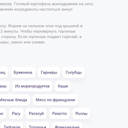
миксер. Готовый картофель выкладываем на сито,
авляем ингредиенты настояться минут
ссу. Жарим на сильном огне под крышкой в
 2 минуты. Чтобы перевернуть тортилью
сторону. Если тортилью подают горячей, в
сыры, хамон или оливки.
яиц
Буженина
Гарниры
Голубцы
азы
Из морепродуктов
Каши
Мясные блюда
Мясо по-французски
нг
Рагу
Рататуй
Ризотто
Роллы
Тефтели
Тортилья
Фрикадельки