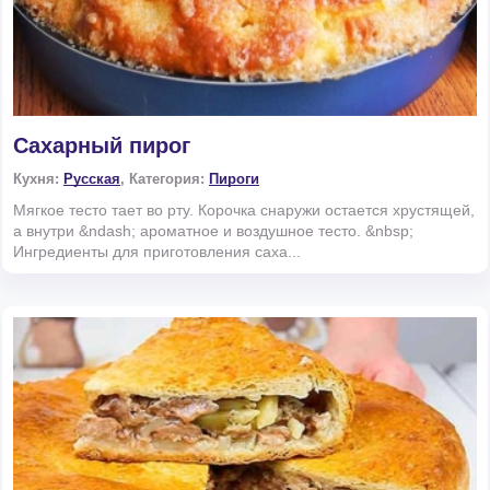
Сахарный пирог
Кухня:
Русская
, Категория:
Пироги
Мягкое тесто тает во рту. Корочка снаружи остается хрустящей,
а внутри &ndash; ароматное и воздушное тесто. &nbsp;
Ингредиенты для приготовления саха...